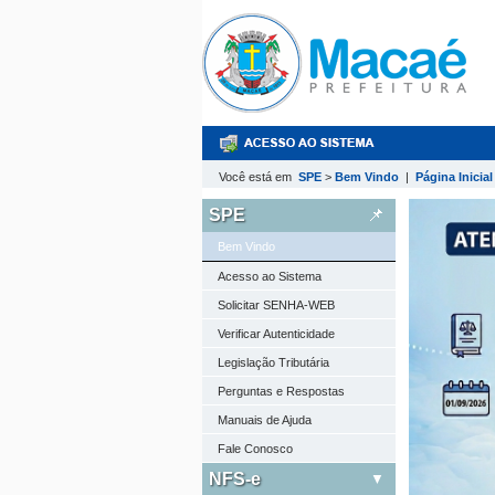
Você está em
SPE
>
Bem Vindo
|
Página Inicial
SPE
Bem Vindo
Acesso ao Sistema
Solicitar SENHA-WEB
Verificar Autenticidade
Legislação Tributária
Perguntas e Respostas
Manuais de Ajuda
Fale Conosco
NFS-e