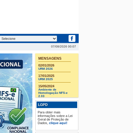
07/08/2026 00:07
MENSAGENS
02/01/2026
URM 2026
17/01/2025
URM 2025
15/05/2024
Ambiente de
Homologação NFS-e
2.03
03/01/2024
LGPD
URM 2024
Para obter mais
10/07/2023
informações sobre a Lei
Ambiente de
Geral de Proteção de
Homologação
Dados,
clique aqui!
29/12/2022
URM 2023