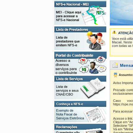
Consulte seus Créditos
Verifique a Autenticidade
Consulta de RPS
ATENÇÃO
Voce está util
Macaé
. Neste
com todas as f
Mensa
Assunto
Aviso Importa
Prezado contr
exclusivament
Caso voc
https://spe.m
Para acessar 
Acesse o link:
Clique em "A
Selecione "S
Vá em "Minha 
Agradecemos 