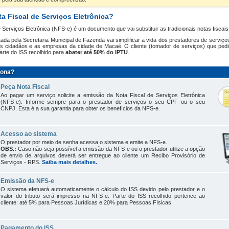
a Fiscal de Serviços Eletrônica?
e Serviços Eletrônica (NFS-e) é um documento que vai substituir as tradicionais notas fiscai
ada pela Secretaria Municipal de Fazenda vai simplificar a vida dos prestadores de serviços
 os cidadãos e as empresas da cidade de Macaé. O cliente (tomador de serviços) que ped
parte do ISS recolhido para
abater até 50% do IPTU
.
iona?
Peça Nota Fiscal
Ao pagar um serviço solicite a emissão da Nota Fiscal de Serviços Eletrônica
(NFS-e). Informe sempre para o prestador de serviços o seu CPF ou o seu
CNPJ. Esta é a sua garantia para obter os benefícios da NFS-e.
Acesso ao sistema
O prestador por meio de senha acessa o sistema e emite a NFS-e.
OBS.:
Caso não seja possível a emissão da NFS-e ou o prestador utilize a opção
de envio de arquivos deverá ser entregue ao cliente um Recibo Provisório de
Serviços - RPS.
Saiba mais detalhes.
Emissão da NFS-e
O sistema efetuará automaticamente o cálculo do ISS devido pelo prestador e o
valor do tributo será impresso na NFS-e. Parte do ISS recolhido pertence ao
cliente: até 5% para Pessoas Jurídicas e 20% para Pessoas Físicas.
Pagamento do ISS