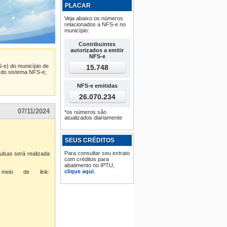
PLACAR
17/01/2021
URM 2022
Veja abaixo os números
relacionados a NFS-e no
06/01/2021
município:
URM 2021
30/12/2019
Contribuintes
URM 2020
autorizados a emitir
NFS-e
02/01/2019
-e)
do município de
15.748
URM 2019
l do sistema NFS-e,
30/12/2017
URM 2018
NFS-e emitidas
26.070.234
29/12/2016
URM 2017
07/11/2024
*os números são
atualizados diariamente
SEUS CRÉDITOS
Para consultar seu extrato
ulsas será realizada
com créditos para
abatimento no IPTU,
clique aqui
.
eio de link: