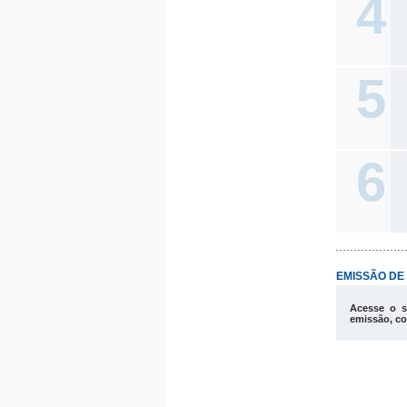
4
5
6
EMISSÃO DE 
Acesse o s
emissão, co