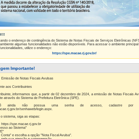
!!!
izando o endereço de contingência do Sistema de Notas Fiscais de Serviços Eletrônicas
(NFS
 ambiente algumas funcionalidades não estão disponíveis. Para acessar o ambiente principa
uncionalidades, utilize o endereço:
https://spe.macae.rj.gov.br/
gem Importante!
:
Emissão de Notas Fiscais Avulsas
nte aos Contribuintes
ibuinte, informamos que, a partir de 02 dezembro de 2024, a emissão de Notas Fiscais Av
e através do Sistema de Prefeitura Eletrônica (SPE).
ê ainda não possua uma senha de acesso, cadastre por m
acae.rj.gov.br/senhaweb/login.aspx.
o sistema, siga as etapas:
 https://spe.macae.rj.gov.br
cesso ao Sistema"
PE"
Conta" e escolha a opção "Nota Fiscal Avulsa".
pela sua atenção e compreensão.