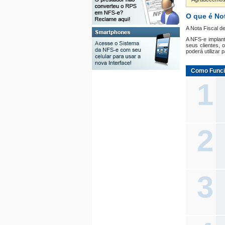
O que é Not
A Nota Fiscal d
A NFS-e implant
seus clientes,
poderá utilizar 
Como Func
1
2
3